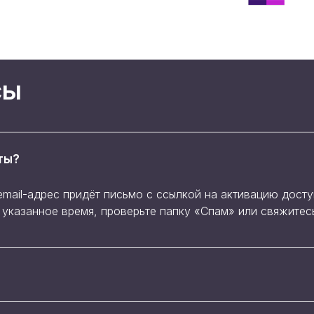
сы
ты?
email-адрес придёт письмо с ссылкой на активацию дост
в указанное время, проверьте папку «Спам» или свяжите