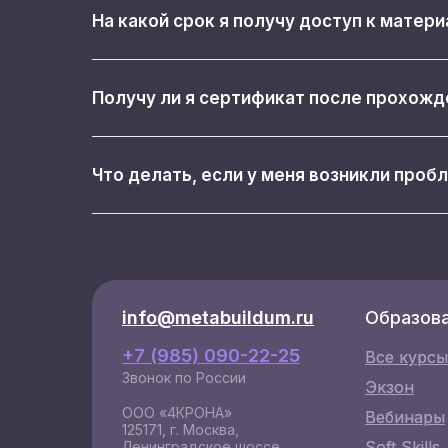
На какой срок я получу доступ к матер
Получу ли я сертификат после прохожд
Что делать, если у меня возникли проб
info@metabuildum.ru
info@metabuildum.ru
Образов
+7 (985) 090-22-25
Все курсы
Все курсы
Звонок по России
Экзон
Экзон
ООО «4КРОНА»
Вебинары
Вебинары
125171, г. Москва,
Soft Skills
Soft Skills
Ленинградское шоссе,