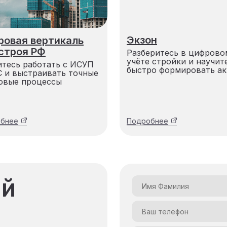
Экзон
ровая вертикаль
строя РФ
Разберитесь в цифрово
учёте стройки и научит
итесь работать с ИСУП
быстро формировать а
С и выстраивать точные
овые процессы
бнее
Подробнее
ый