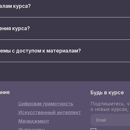
иалам курса?
ения курса?
лемы с доступом к материалам?
ание
Будь в курсе
Цифровая грамотность
Цифровая грамотность
Подпишитесь, ч
о новых курсах,
Искусственный интеллект
Искусственный интеллект
Менеджмент
Менеджмент
Интенсивы
Интенсивы