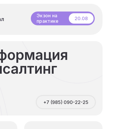
Бесплатный
20.08
ал
ал
вебинар
Экзон на
практике
сформация
нсалтинг
+7 (985) 090-22-25