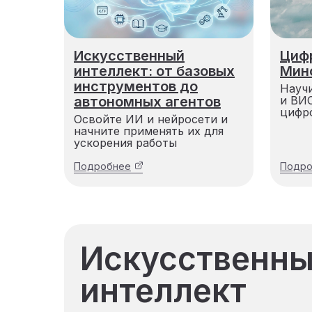
Искусственный
Циф
интеллект: от базовых
Мин
инструментов до
Науч
автономных агентов
и ВИ
цифр
Освойте ИИ и нейросети и
начните применять их для
ускорения работы
Подробнее
Подро
Искусственн
интеллект