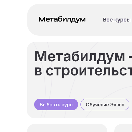
Все курсы
Все курсы
Метабилдум 
в строительс
Обучение Экзон
Выбрать курс