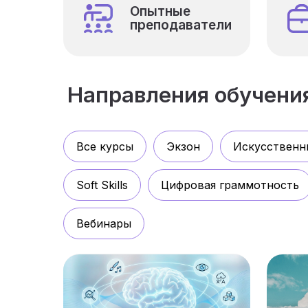
Опытные
преподаватели
Направления обучени
Все курсы
Экзон
Искусственн
Soft Skills
Цифровая граммотность
Вебинары