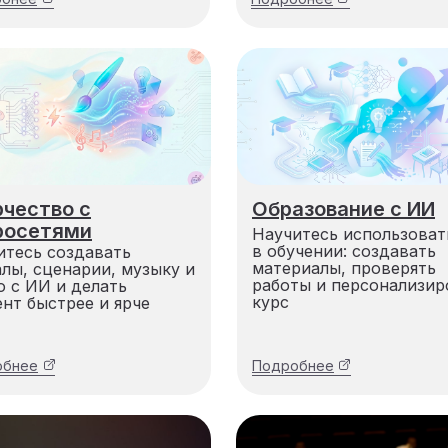
рчество с
Образование с ИИ
росетями
Научитесь использова
в обучении: создавать
итесь создавать
материалы, проверять
алы, сценарии, музыку и
работы и персонализир
о с ИИ и делать
курс
ент быстрее и ярче
обнее
Подробнее