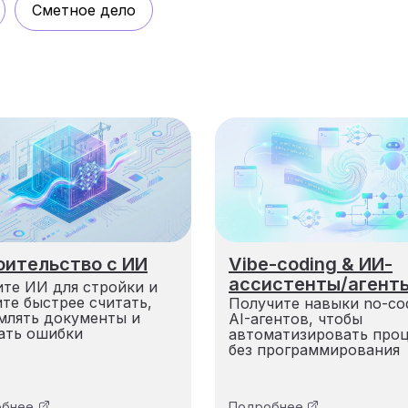
Сметное дело
оительство с ИИ
Vibe-coding & ИИ-
ассистенты/агент
ите ИИ для стройки и
те быстрее считать,
Получите навыки no-co
млять документы и
AI-агентов, чтобы
ать ошибки
автоматизировать про
без программирования
обнее
Подробнее