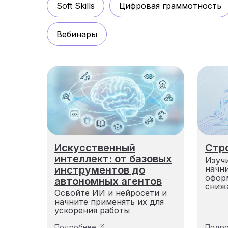
Soft Skills
Цифровая граммотность
Вебинары
Искусственный
Стр
интеллект: от базовых
Изуч
инструментов до
начни
офор
автономных агентов
сниж
Освойте ИИ и нейросети и
начните применять их для
ускорения работы
Подробнее
Подр