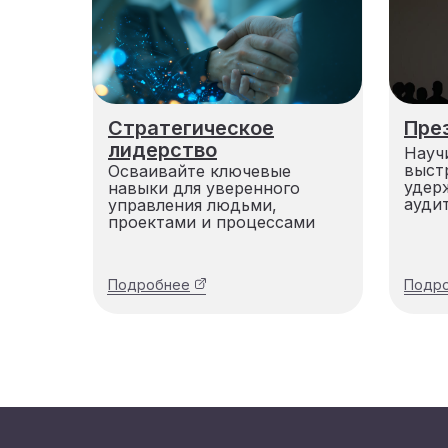
Стратегическое
Пре
лидерство
Науч
выст
Осваивайте ключевые
удер
навыки для уверенного
ауди
управления людьми,
проектами и процессами
Подробнее
Подр