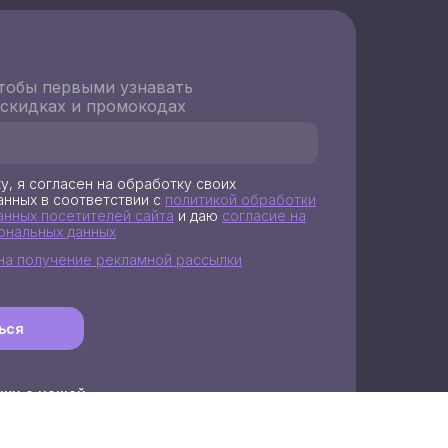
тобы первыми узнавать
 скидках и промокодах
у, я согласен на обработку своих
анных в соответствии с
политикой обработки
анных посетителей сайта
и даю
согласие на
ональных данных
на получение рекламной рассылки
ься
нки о нашей
нок