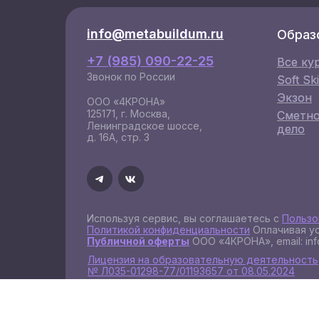
info@metabuildum.ru
info@metabuildum.ru
Образ
+7 (985) 090-22-25
Все ку
Все ку
Звонок по России
Soft Ski
Soft Ski
Экзон
Экзон
ООО «4КРОНА»
125171, г. Москва,
Сметн
Сметн
Ленинградское шоссе,
дело
дело
д. 16А, стр. 3
Используя сервис, вы соглашаетесь с
Пользо
Политикой конфиденциальности
Оплачивая ус
Публичной оферты
ООО «4КРОНА», email: inf
Лицензия на образовательную деятельность
№ Л035-01298-77/01193657 от 08.05.2024
Сведения об организации
Результаты проведения СОУТ 2025