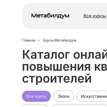
Все курсы
Все курсы
Главная
Курсы Метабилдум
»
Каталог онла
повышения кв
строителей
Все курсы
Экзон
Искусственн