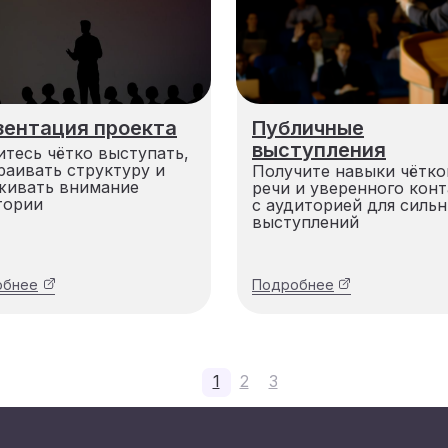
зентация проекта
Публичные
выступления
итесь чётко выступать,
раивать структуру и
Получите навыки чётко
живать внимание
речи и уверенного конт
тории
с аудиторией для силь
выступлений
обнее
Подробнее
1
2
3