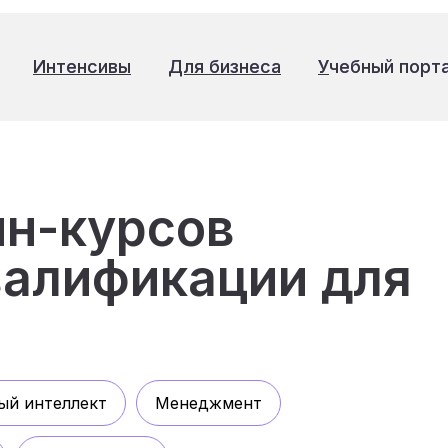
Интенсивы
Интенсивы
Для бизнеса
Для бизнеса
У
У
чебный порт
чебный порт
йн-курсов
алификации для
+7 (985) 090-22-25
ый интеллект
Менеджмент