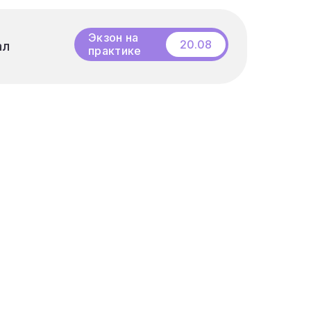
Бесплатный
вебинар
Экзон на
20.08
ал
ал
практике