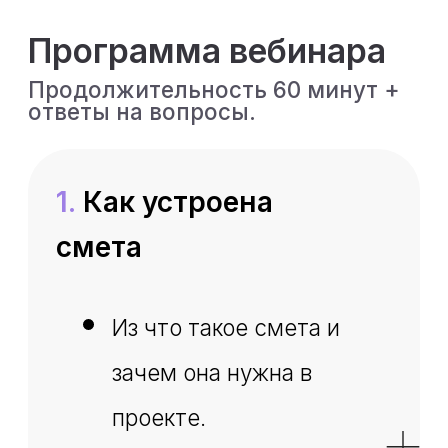
сметой и как их
избежать.
4.
Почему сметы не
проходят проверку
с первого раза
Как проходит
проверка сметы.
Частые причины
отклонения.
Как сократить
количество
доработок и что
можно
предусмотреть