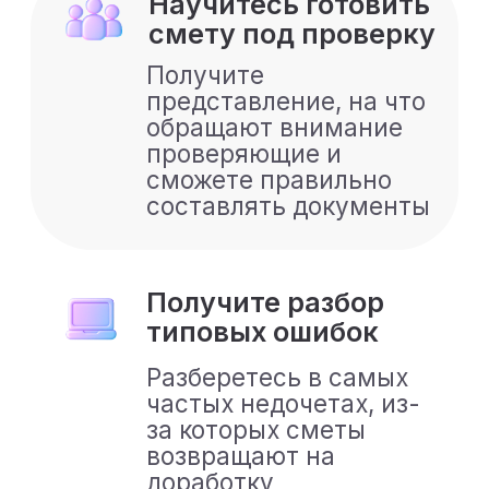
2.
Правки, которые
стоят времени и
нервов
Ошибки в объёмах
работ.
Неправильное
применение
расценок.
Неточности в
ресурсах и
материалах.
Проблемы с