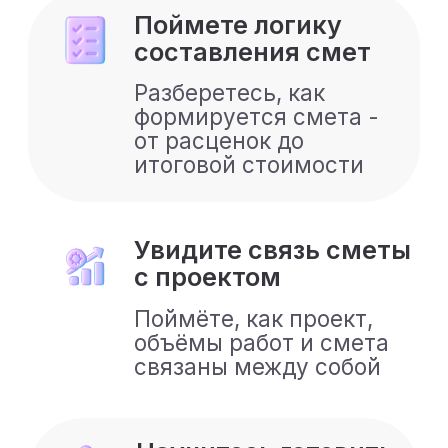
Продолжительность 60 минут +
ответы на вопросы.
1.
Как устроена
смета
Из что такое смета и
зачем она нужна в
проекте.
Основные элементы
сметы, виды смет.
Пример составления
сметы в программе
"Гранд-Смета".