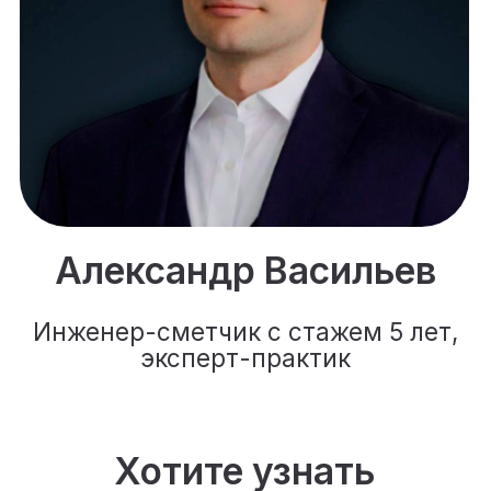
Отправляя заявку, я согласен
на обработку своих
персональных данных в
соответствии с
политикой
обработки персональных
данных посетителей сайта
и
даю
согласие на обработку
персональных данных
Я даю
согласие на получение
рекламной рассылки
Подписаться
Используя сервис, вы соглашаетесь
с
Пользовательским соглашением
и
Политикой конфиденциальности
Оплачивая услуги, вы принимаете
условия
Публичной оферты
ООО «4КРОНА», email:
info@metabuildum.ru.
Лицензия на образовательную
деятельность
№ Л035-01298-77/01193657 от