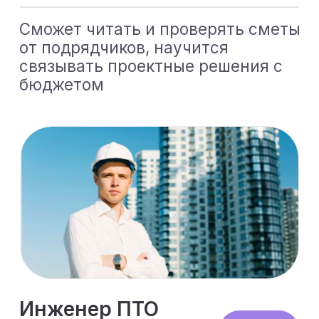
Увидите связь сметы
с проектом
Поймёте, как проект,
объёмы работ и смета
связаны между собой
Научитесь готовить
смету под проверку
Получите
представление, на что
обращают внимание
проверяющие и
сможете правильно
составлять документы
Получите разбор
типовых ошибок
Разберетесь в самых