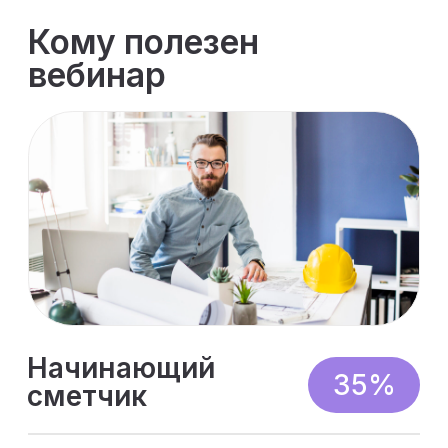
Проектировщик
30%
Сможет читать и проверять сметы
от подрядчиков, научится
связывать проектные решения с
бюджетом
Инженер ПТО