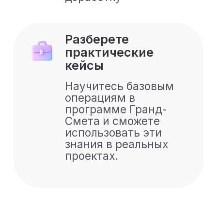
индексами и
коэффициентами.
3.
Как связаны
смета, проект и
объемы работ
Откуда берутся
объёмы работ.
Связь проектной
документации и
сметы.
Типичные разрывы
между проектом и