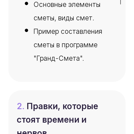
заранее.
5.
Какие знания
действительно нужны
сметчику
База: нормативка и
принципы
ценообразования.
Понимание
строительных
процессов.
Логика проверки и
самоконтроль.