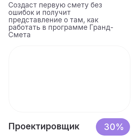
без системного
35%
опыта
Научится контролировать
сметную документацию и
сможет выявлять
несоответствия на этапе
проверки
Чем будет полезен
вебинар
Поймете логику
составления смет
Разберетесь, как
формируется смета -
от расценок до
итоговой стоимости