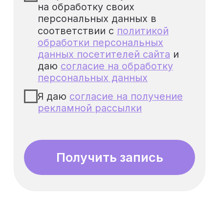
Начинающий
35%
сметчик
Создаст первую смету без
ошибок и получит
представление о там, как
работать в программе Гранд-
Смета