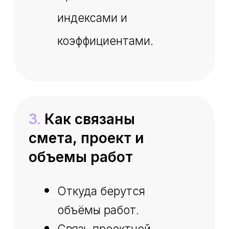
Инженер-сметчик с стажем 5 лет,
эксперт-практик
Хотите узнать
больше?
Сметное дело
Сможете последовательно
выстраивать путь от
понимания
сметно‑нормативной базы
до освоения ресурсного,
базисно‑индексного и
других методов расчёта
34.585 ₽
Полная стоимость