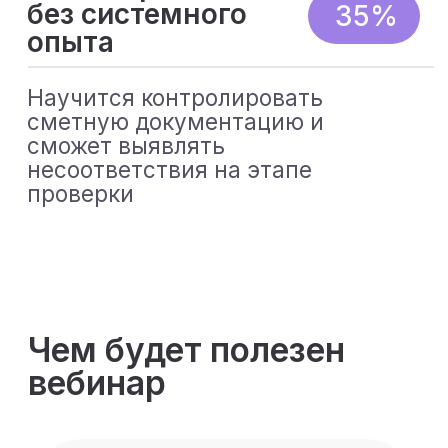
частых недочетах, из-
за которых сметы
возвращают на
доработку
Разберете
практические
кейсы
Научитесь базовым
операциям в
программе Гранд-
Смета и сможете
использовать эти
знания в реальных
проектах.
Программа вебинара