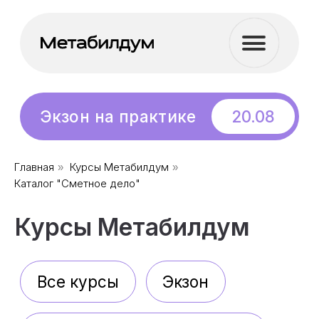
Бесплатный
вебинар
Экзон на практике
20.08
Курсы Метабилдум
Главная
Курсы Метабилдум
»
»
Каталог "Сметное дело"
Все курсы
Экзон
Искусственный интеллект
Менеджмент
Soft Skills
Цифровая граммотность