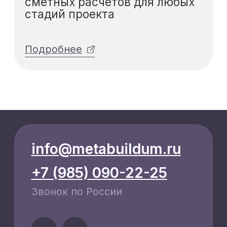
Отправляя заявку, я согласен
на обработку своих
персональных данных в
соответствии с
политикой
обработки персональных
данных посетителей сайта
и
даю
согласие на обработку
персональных данных
Я даю
согласие на получение
рекламной рассылки
Подписаться
Используя сервис, вы соглашаетесь
с
Пользовательским соглашением
и
Политикой конфиденциальности
Оплачивая услуги, вы принимаете
условия
Публичной оферты
ООО «4КРОНА», email:
info@metabuildum.ru.
Лицензия на образовательную