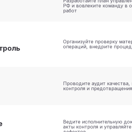
Разработайте план управле
РФ и вовлеките команду в 
работ
Организуйте проверку мате
операций, внедрите процед
троль
Проводите аудит качества,
контроля и предотвращения
Ведите исполнительную до
е
акты контроля и управляйт
дефектов