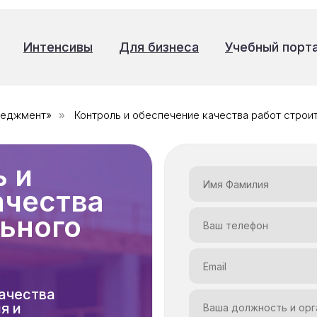
Интенсивы
Интенсивы
Для бизнеса
Для бизнеса
У
У
чебный порт
чебный порт
неджмент»
Контроль и обеспечение качества работ строи
»
ь и
ачества
+7 (985) 090-22-25
льного
ачества
я и