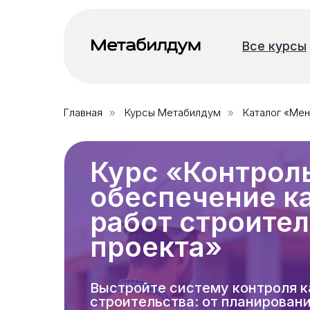
Все курсы
Все курсы
Главная
Курсы Метабилдум
Каталог «Ме
»
»
Курс «Контрол
обеспечение к
работ строите
проекта»
Выстройте систему контроля к
строительства: от планировани