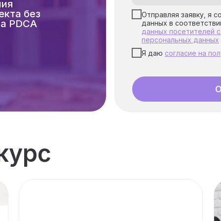
ния
екта без
Отправляя заявку, я с
ла PDCA
данных в соответстви
данных посетителей с
персональных данных
Я даю
согласие на по
О
курс