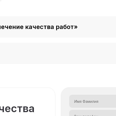
 модуль
печение качества работ
»
временные возможности
у экономят
ости
рии
к себя
чества