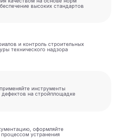
ния качеством на основе норм
обеспечение высоких стандартов
риалов и контроль строительных
уры технического надзора
 применяйте инструменты
 дефектов на стройплощадке
кументацию, оформляйте
е процессом устранения