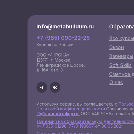
info@metabuildum.ru
info@metabuildum.ru
Образов
+7 (985) 090-22-25
Все курсы
Все курсы
Звонок по России
Экзон
Экзон
ООО «4КРОНА»
Вебинары
Вебинары
125171, г. Москва,
Soft Skills
Soft Skills
Ленинградское шоссе,
д. 16А, стр. 3
Сметное 
Сметное 
О нас
О нас
Используя сервис, вы соглашаетесь с
Пользо
Политикой конфиденциальности
Оплачивая ус
Публичной оферты
ООО «4КРОНА», email: inf
Лицензия на образовательную деятельность
№ Л035-01298-77/01193657 от 08.05.2024
Сведения об организации