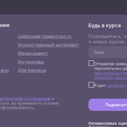
ание
Будь в курсе
Цифровая грамотность
Цифровая грамотность
Подпишитесь, ч
о новых курсах,
Искусственный интеллект
Искусственный интеллект
Менеджмент
Менеджмент
Интенсивы
Интенсивы
Отправляя заявку
персональных да
дело
дело
Для бизнеса
Для бизнеса
персональных да
обработку персо
Я даю
согласие 
вательским соглашением
и
луги, вы принимаете условия
Подписат
o@metabuildum.ru.
Независимые оце