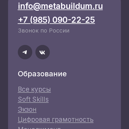
Как я получу доступ к
курсу после оплаты?
Сразу после успешной оплаты на указанный
email-адрес придёт письмо с ссылкой на
активацию доступа на нашу платформу.
Письмо приходит в течение 5-15 минут. Если
письмо не пришло в указанное время,
проверьте папку «Спам» или свяжитесь с
нами по телефону +7 (985) 090 2225
Как будет проходить
обучение?
На какой срок я получу
доступ к материалам
курса?
Получу ли я сертификат