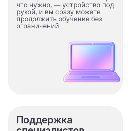
Контроль сроков и
хода
строительства
Освоите план-факт
контроль,
отслеживание
статусов работ и
выявление
отклонений на основе
данных Экзон
Взаимодействие
участников проекта
Научитесь
выстраивать цифровое
взаимодействие
между ПТО,
подрядчиками,
технадзором и
службой заказчика