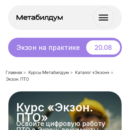
Бесплатный
20.08
вебинар
Экзон на практике
Главная
Курсы Метабилдум
Каталог «Экзон»
»
»
»
Курс «Экзон.
Экзон. ПТО
ПТО»
Освойте цифровую работу
ПТО в Экзон: документы,
журналы, контроль
строительства