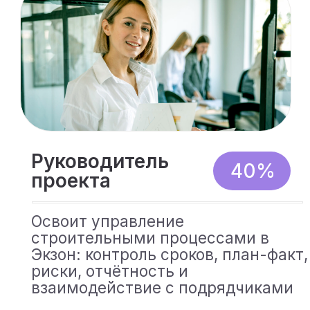
Как проходит обучение
Полезные
уроки
10-15 минут
концентрированного
материала — удобно
проходить даже при
самом плотном графике