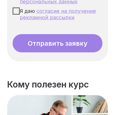
Инженер
35%
ПТО
Освоит работу с цифровой
исполнительной документацией
в Экзон: объёмы, статусы работ,
журналы, замечания и
отчётность
Руководитель
40%
проекта