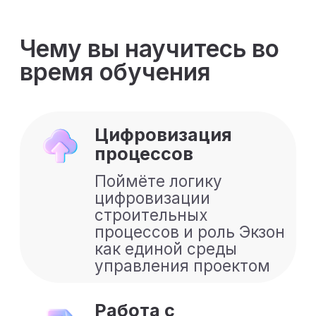
Базовый модуль
Что такое ИИ и его
современные
возможности
Три идеи, которые
сразу экономят время
Современные
возможности
Роли и типичные сценарии
Где ИИ ошибается и как
себя защитить
Итоговый тест
Модуль
2
Расширенный
модуль