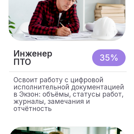
Освоит управление
строительными процессами в
Экзон: контроль сроков, план-факт,
риски, отчётность и
взаимодействие с подрядчиками
Технический
25%
заказчик
Научится использовать Экзон
для строительного контроля,
анализа хода работ, работы с
замечаниями и формирования
отчётов для руководства