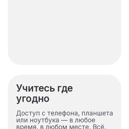
время обучения
Цифровизация
процессов
Поймёте логику
цифровизации
строительных
процессов и роль Экзон
как единой среды
управления проектом
Работа с
документацией и
Научитесь вести и
контролировать
исполнительную
документацию,
журналы, акты и
замечания в системе
Экзон