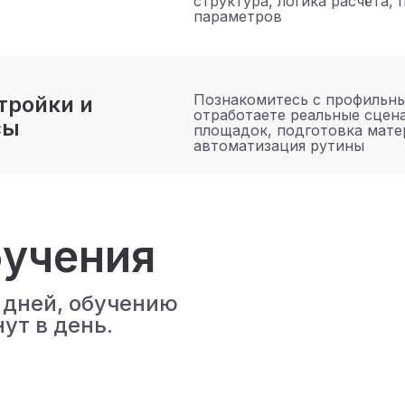
структура, логика расчёта,
параметров
Познакомитесь с профильн
тройки и
отработаете реальные сцена
сы
площадок, подготовка мате
автоматизация рутины
учения
 дней, обучению
ут в день.