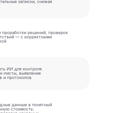
ительные записки, снижая
 проработки решений, проверок
етствий — с корректными
кой
ать ИИ для контроля
ек-листы, выявление
в и протоколов
одные данные в понятный
чную стоимость: