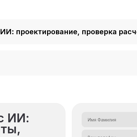
 модуль
 ИИ: проектирование, проверка рас
временные возможности
у экономят
ости
рии
к себя
с ИИ:
ёты,