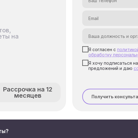
нный модуль
тов,
еты на
Я согласен с
политико
обработку персональ
Я хочу подписаться н
предложений и даю
с
Рассрочка на 12
месяцев
Получить консульт
ты?