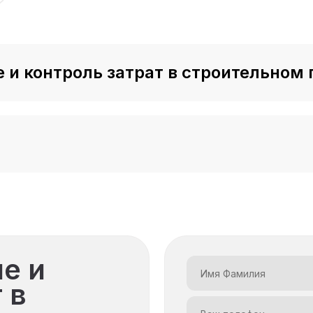
 модуль
и контроль затрат в строительном 
временные возможности
у экономят
ости
рии
к себя
е и
 в