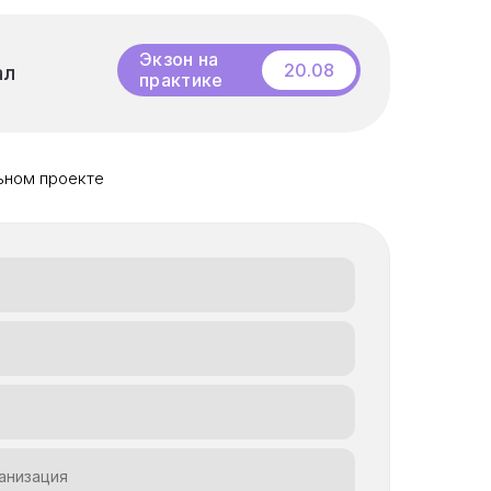
Бесплатный
20.08
ал
ал
вебинар
Экзон на
практике
ьном проекте