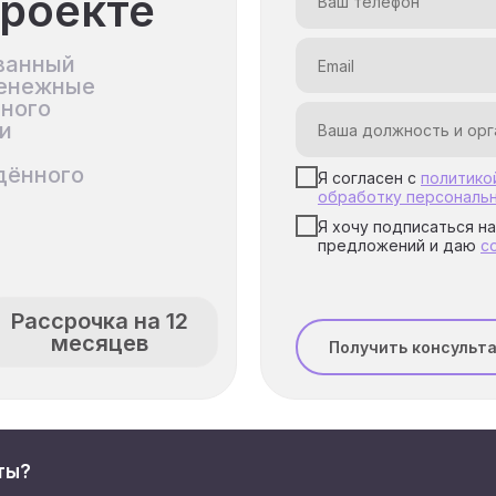
роекте
нный модуль
ванный
денежные
нного
и
дённого
Я согласен с
политико
обработку персональ
Я хочу подписаться н
предложений и даю
с
Рассрочка на 12
месяцев
Получить консульт
ты?