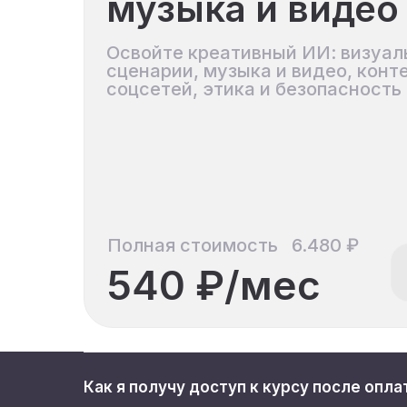
музыка и видео
Расшире
Модуль
Освойте креативный ИИ: визуал
2
сценарии, музыка и видео, конт
соцсетей, этика и безопасность
Полная стоимость
6.480 ₽
540 ₽/мес
Как я получу доступ к курсу после опла