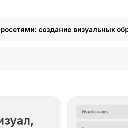
 модуль
йросетями: создание визуальных обр
временные возможности
у экономят
ости
рии
к себя
изуал,