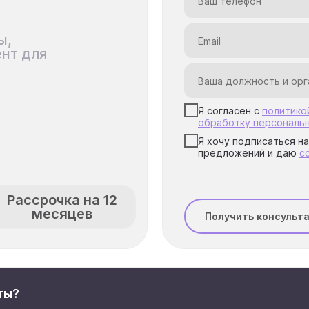
нный модуль
ы,
ент для
Я согласен с
политико
обработку персональ
Я хочу подписаться н
предложений и даю
с
Рассрочка на 12
месяцев
Получить консульт
ты?