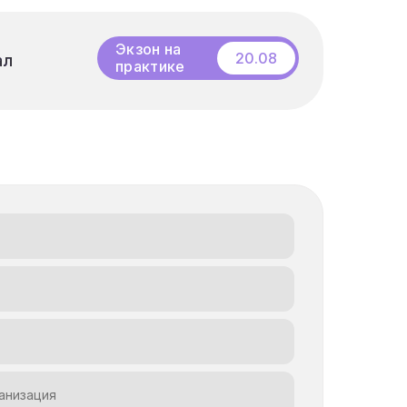
Бесплатный
20.08
ал
ал
вебинар
Экзон на
практике