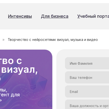
Интенсивы
Интенсивы
Для бизнеса
Для бизнеса
У
У
чебный порт
чебный порт
Творчество с нейросетями: визуал, музыка и видео
»
тво с
визуал,
+7 (985) 090-22-25
о
лы,
тент для
ь