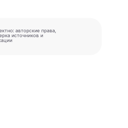
ектно: авторские права,
ерка источников и
кации