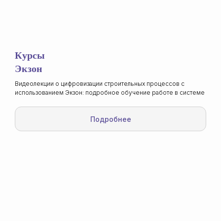
Простой и доступный курс, который
познакомит вас с основами технологии
информационного моделирования
(ТИМ) в строительстве
Подробнее
Курсы
Экзон
Видеолекции о цифровизации строительных процессов с
Цифровые решения
использованием Экзон: подробное обучение работе в системе
для инженера ПТО
Подробнее