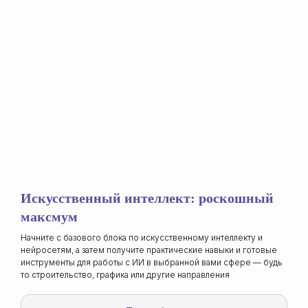
Цифровой инженер ПТО
Уникальная программа повышения
квалификации для студентов
строительных вузов
ВИС: Программа
Искусственный интеллект: роскошный
для руководителей
максмум
Повышение квалификации
Начните с базового блока по искусственному интеллекту и
нейросетям, а затем получите практические навыки и готовые
Подробнее
инструменты для работы с ИИ в выбранной вами сфере — будь
то строительство, графика или другие направления