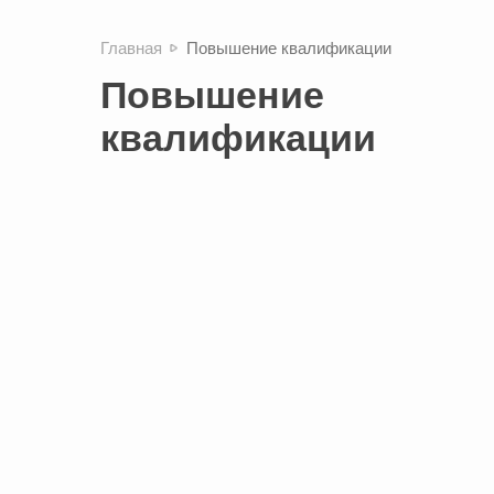
Главная
Повышение квалификации
Повышение
квалификации
Управление проектами
Научитесь запускать и реализовывать
проекты, даже если никогда раньше
этого не делали
Подробнее
ТИМ-основы