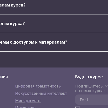
иалам курса?
ения курса?
лемы с доступом к материалам?
ание
Будь в курсе
Цифровая грамотность
Цифровая грамотность
Подпишитесь, ч
о новых курсах,
Искусственный интеллект
Искусственный интеллект
Менеджмент
Менеджмент
Интенсивы
Интенсивы