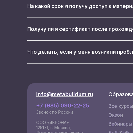
На какой срок я получу доступ к матер
Получу ли я сертификат после прохожд
Что делать, если у меня возникли проб
info@metabuildum.ru
info@metabuildum.ru
Образов
+7 (985) 090-22-25
Все курсы
Все курсы
Звонок по России
Экзон
Экзон
ООО «4КРОНА»
Вебинары
Вебинары
125171, г. Москва,
Soft Skills
Soft Skills
Ленинградское шоссе,