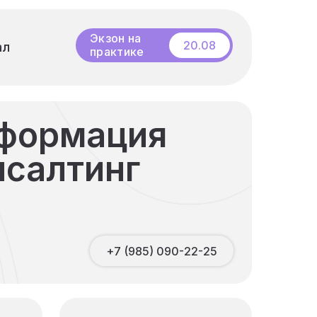
Бесплатный
20.08
ал
ал
вебинар
Экзон на
практике
сформация
нсалтинг
+7 (985) 090-22-25