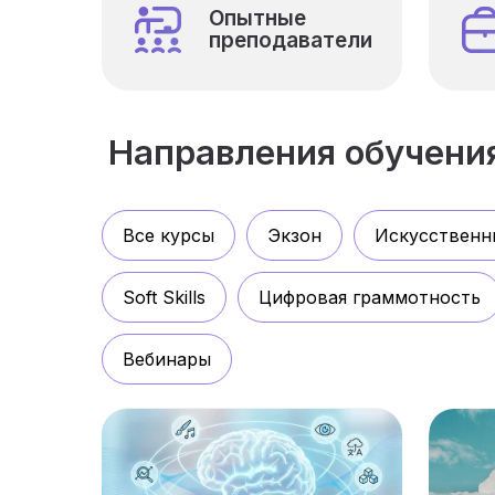
Опытные
преподаватели
Направления обучени
Все курсы
Экзон
Искусственн
Soft Skills
Цифровая граммотность
Вебинары