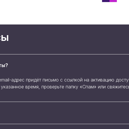
сы
ты?
email-адрес придёт письмо с ссылкой на активацию дост
в указанное время, проверьте папку «Спам» или свяжите