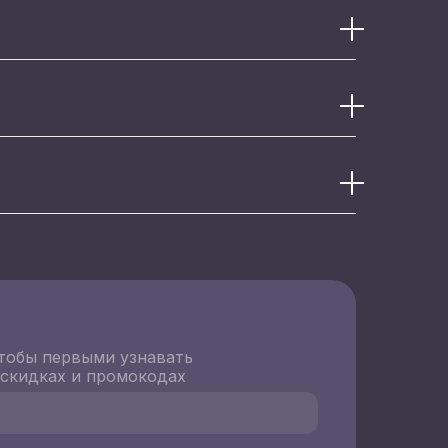
тобы первыми узнавать
 скидках и промокодах