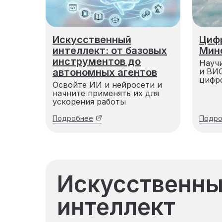
Искусственный
Циф
интеллект: от базовых
Мин
инструментов до
Науч
автономных агентов
и ВИ
цифр
Освойте ИИ и нейросети и
начните применять их для
ускорения работы
Подробнее
Подро
Искусственн
интеллект