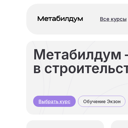
Все курсы
Все курсы
Метабилдум 
в строительс
Обучение Экзон
Выбрать курс