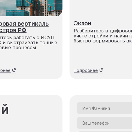
Экзон
ровая вертикаль
строя РФ
Разберитесь в цифрово
учёте стройки и научит
итесь работать с ИСУП
быстро формировать а
С и выстраивать точные
овые процессы
бнее
Подробнее
ый