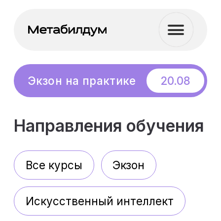
Бесплатный
20.08
вебинар
Экзон на практике
Направления обучения
Все курсы
Экзон
Искусственный интеллект
Менеджмент
Soft Skills
Цифровая граммотность
Сметное дело