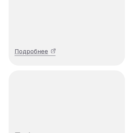
Искусственный
интеллект
-46%
53.930 ₽
28.980 ₽
Купить курс