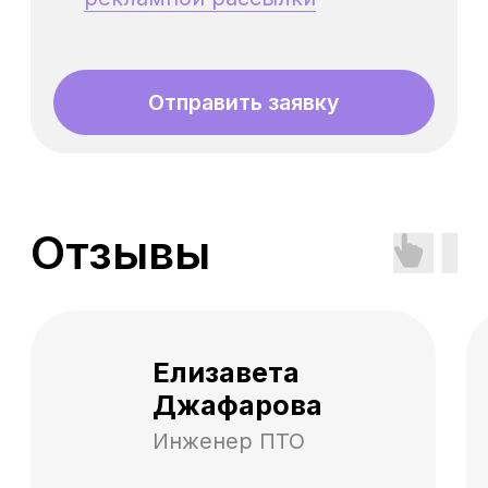
Как будет проходить
обучение?
На какой срок я получу
доступ к материалам
курса?
Получу ли я сертификат
после прохождения
курса?
Что делать, если у меня
возникли проблемы с
доступом к материалам?