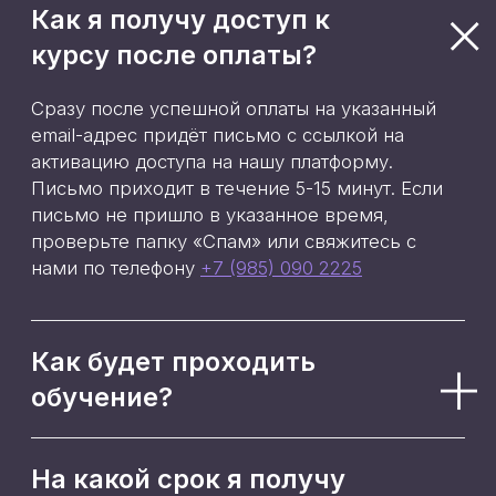
данных посетителей сайта
и
даю
согласие на обработку
персональных данных
Я даю
согласие на получение
рекламной рассылки
Подписаться
Используя сервис, вы соглашаетесь
с
Пользовательским соглашением
и
Политикой конфиденциальности
Оплачивая услуги, вы принимаете
условия
Публичной оферты
ООО «4КРОНА», email:
info@metabuildum.ru.
Лицензия на образовательную
деятельность
№ Л035-01298-77/01193657 от
08.05.2024
Сведения об организации
Результаты проведения СОУТ 2025