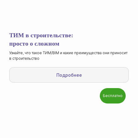
Подробнее
ТИМ в строительстве:
просто о сложном
Узнайте, что такое ТИМ/BIM и какие преимущества они приносит
Основы кибербезопасности
в строительство
Простой и доступный вебинар
Подробнее
о безопасности в информационных
системах на рабочем месте
Подробнее
Бесплатно
Реалистичное
планирование проектов