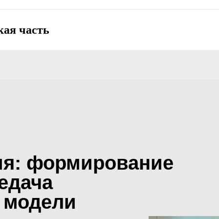
кая часть
я: формирование
едача
 модели