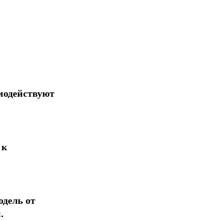
модействуют
 к
дель от
.