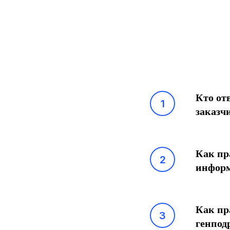
Кто от
заказч
Как пр
информ
Как пр
генпод