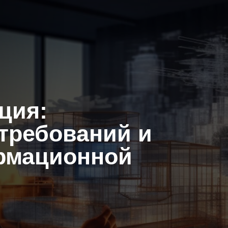
ция:
требований и
рмационной