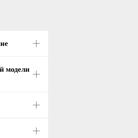
ние
й модели