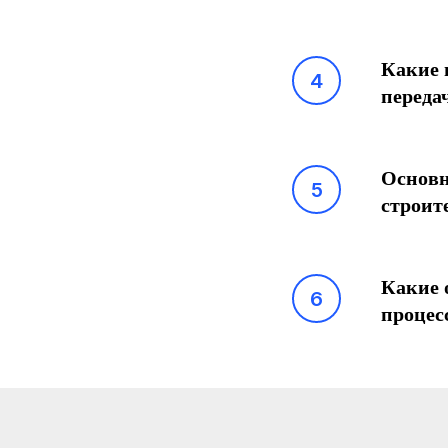
Какие 
переда
Основн
строит
Какие 
процес