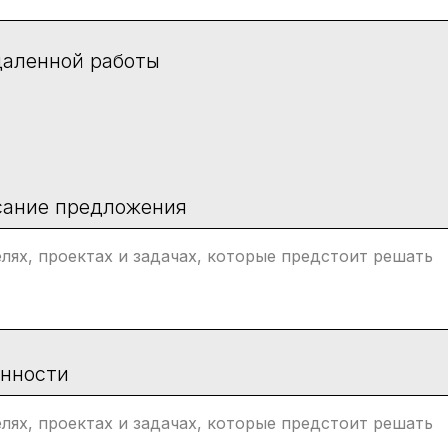
даленной работы
сание предложения
анности