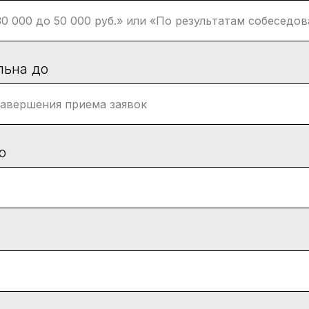
льна до
о