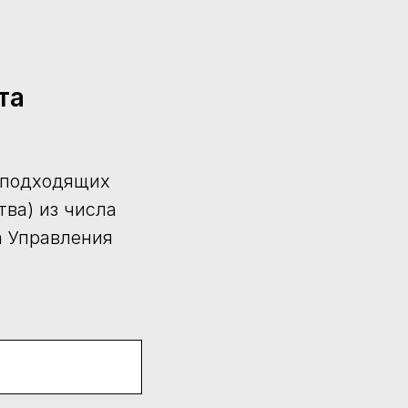
та
и подходящих
ва) из числа
а Управления