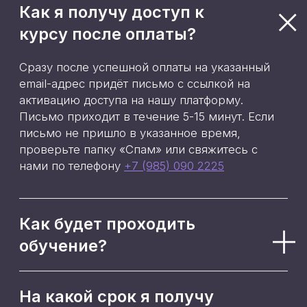
данных посетителей сайта
и
даю
согласие на обработку
персональных данных
Я даю
согласие на получение
рекламной рассылки
Подписаться
Используя сервис, вы соглашаетесь
с
Пользовательским соглашением
и
Политикой конфиденциальности
Оплачивая услуги, вы принимаете
условия
Публичной оферты
ООО «4КРОНА», email:
info@metabuildum.ru.
Лицензия на образовательную
деятельность
№ Л035-01298-77/01193657 от
08.05.2024
Сведения об организации
Результаты проведения СОУТ 2025