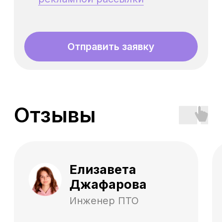
Как будет проходить
обучение?
На какой срок я получу
доступ к материалам
курса?
Получу ли я сертификат
после прохождения
курса?
Что делать, если у меня
возникли проблемы с
доступом к материалам?