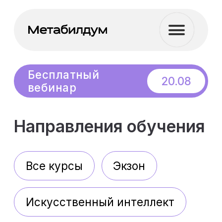
Бесплатный
вебинар
Экзон на практике
20.08
Направления обучения
Все курсы
Экзон
Искусственный интеллект
Менеджмент
Soft Skills
Цифровая граммотность
Сметное дело