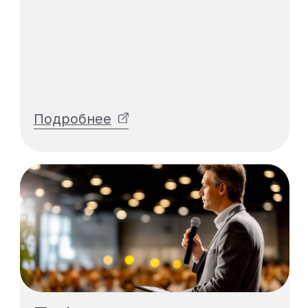
Искусственный
интеллект
-46%
53.930 ₽
28.980 ₽
Купить курс