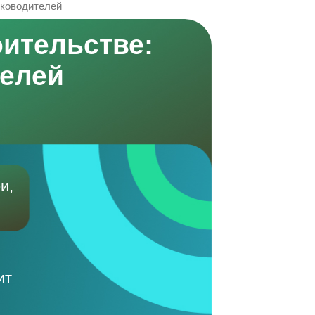
уководителей
оительстве:
телей
и,
ит