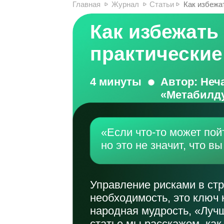
Главная
Журнал
Статьи
Как избежа
Как избежать
практические
4 минуты
Автор: Неч
«Метабилд
«Если что-то может пой
но это не значит, что в
Управление рисками в стр
необходимость, это ключ 
народная мудрость, «Лучш
статье мы расскажем, как