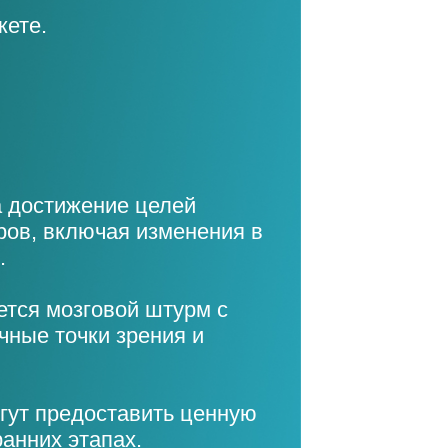
жете.
а достижение целей
оров, включая изменения в
.
тся мозговой штурм с
чные точки зрения и
огут предоставить ценную
анних этапах.