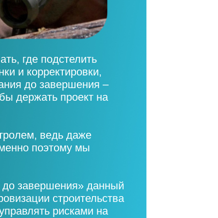
ать, где подстелить
ки и корректировки,
ания до завершения –
обы держать проект на
тролем, ведь даже
Именно поэтому мы
и до завершения» данный
ровизации строительства
 управлять рисками на