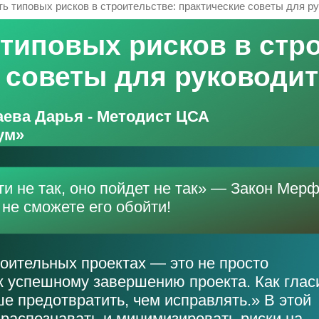
ть типовых рисков в строительстве: практические советы для р
 типовых рисков в стр
 советы для руководи
аева Дарья - Методист ЦСА
ум»
ти не так, оно пойдет не так» — Закон Мерф
ы не сможете его обойти!
оительных проектах — это не просто
к успешному завершению проекта. Как глас
е предотвратить, чем исправлять.» В этой
 распознавать и минимизировать риски на