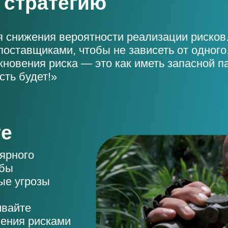
 стратегию
я снижения вероятности реализации рисков
поставщиками, чтобы не зависеть от одного
кновения риска — это как иметь запасной 
сть будет!»
те
ярного
обы
ые угрозы
ивайте
ления рисками